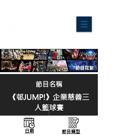
節目名稱
《邨JUMP!》企業慈善三
人籃球賽
日期
節目
類型