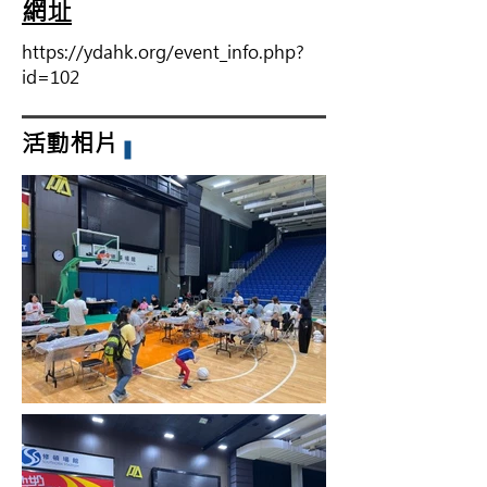
網址
https://ydahk.org/event_info.php?
id=102
活動相片