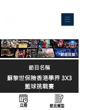
節目名稱
蘇黎世保險香港學界 3X3
籃球挑戰賽
日期
節目
類型