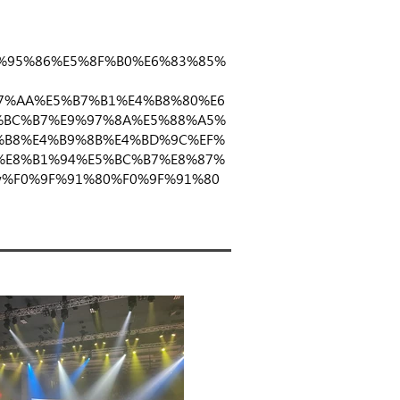
/%E5%95%86%E5%8F%B0%E6%83%85%
7%AA%E5%B7%B1%E4%B8%80%E6
%BC%B7%E9%97%8A%E5%88%A5%
%B8%E4%B9%8B%E4%BD%9C%EF%
%E8%B1%94%E5%BC%B7%E8%87%
w%F0%9F%91%80%F0%9F%91%80