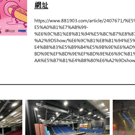
網址
https://www.881903.com/article/2407671
E5%A0%B1%E7%AB%99-
%E6%9C%B1%E8%B1%94%E5%BC%B7%E8%8
%A2%9DShow/%E6%9C%B1%E8%B1%94%E5
E4%B8%83%E5%B9%B4%E5%9B%9E%E6%AD
BD%9E%EF%BD%9E%EF%BD%9E%E6%9C%B1
AA%E5%B7%B1%E4%B8%80%E6%A2%9Dsho