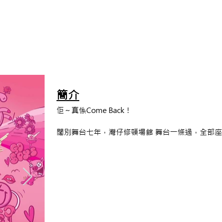
簡介
佢～真係Come Back！
闊別舞台七年，灣仔修頓場館 舞台一條過，全部座