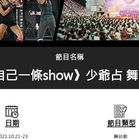
節目名稱
己一條show》少爺占 舞
日期
節目
類型
021.10.21-23
舞台劇